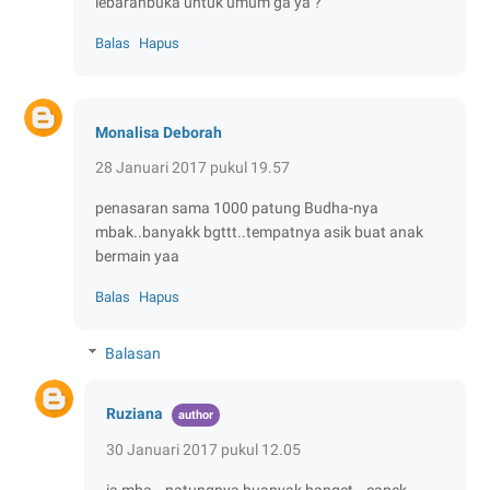
lebaranbuka untuk umum ga ya ?
Balas
Hapus
Monalisa Deborah
28 Januari 2017 pukul 19.57
penasaran sama 1000 patung Budha-nya
mbak..banyakk bgttt..tempatnya asik buat anak
bermain yaa
Balas
Hapus
Balasan
Ruziana
30 Januari 2017 pukul 12.05
ia mba...patungnya buanyak banget...capek