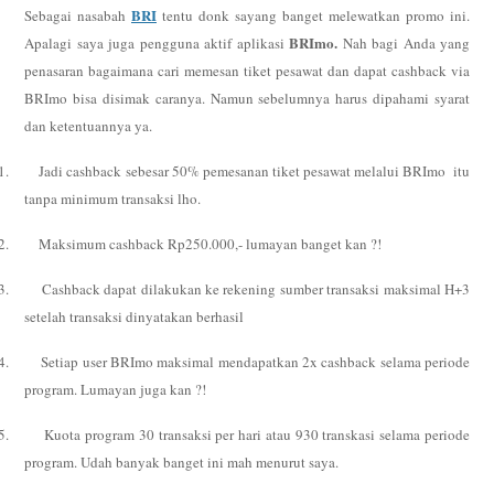
BRI
Sebagai nasabah
tentu donk sayang banget melewatkan promo ini.
BRImo.
Apalagi saya juga pengguna aktif aplikasi
Nah bagi Anda yang
penasaran bagaimana cari memesan tiket pesawat dan dapat cashback via
BRImo bisa disimak caranya. Namun sebelumnya harus dipahami syarat
dan ketentuannya ya.
1.
Jadi cashback sebesar 50% pemesanan tiket pesawat melalui BRImo
itu
tanpa minimum transaksi lho.
2.
Maksimum cashback Rp250.000,- lumayan banget kan ?!
3.
Cashback dapat dilakukan ke rekening sumber transaksi maksimal H+3
setelah transaksi dinyatakan berhasil
4.
Setiap user BRImo maksimal mendapatkan 2x cashback selama periode
program. Lumayan juga kan ?!
5.
Kuota program 30 transaksi per hari atau 930 transkasi selama periode
program. Udah banyak banget ini mah menurut saya.