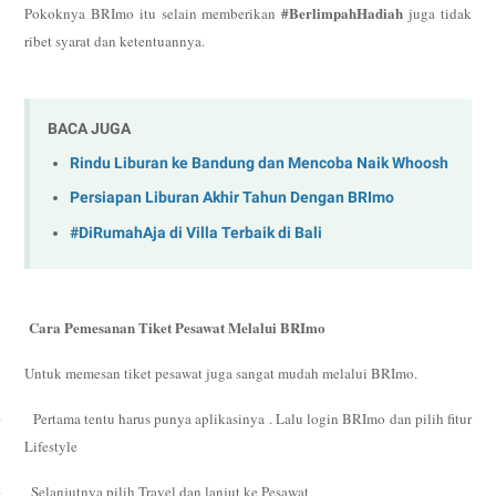
#BerlimpahHadiah
Pokoknya BRImo itu selain memberikan
juga tidak
ribet syarat dan ketentuannya.
BACA JUGA
Rindu Liburan ke Bandung dan Mencoba Naik Whoosh
Persiapan Liburan Akhir Tahun Dengan BRImo
#DiRumahAja di Villa Terbaik di Bali
Cara Pemesanan Tiket Pesawat Melalui BRImo
Untuk memesan tiket pesawat juga sangat mudah melalui BRImo.
·
Pertama tentu harus punya aplikasinya . Lalu login BRImo dan pilih fitur
Lifestyle
·
Selanjutnya pilih Travel dan lanjut ke Pesawat