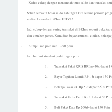
·
Kedua cukup dengan menambah terus saldo dan transaksi seti
Sebab semakin besar saldo Tabungan kita selama periode prog
undian keren dari BRImo FSTVL!
Jadi cukup dengan sering transaksi di BRImo seperti buka tabung
dan voucher games. Kemudian bayar asuransi, cicilan, belanja p
·
Kumpulkan poin min 1.290 poin
Jadi berikut simulasi perhitungan poin :
1.
Transaksi Pakai QRIS BRImo 40x dapat 1.
2.
Bayar Tagihan Listrik RP 1 Jt dapat 150 P
3.
Belanja Pakai CC Rp 5 Jt dapat 2.500 Poi
4.
Transaksi Kartu Debit Rp 1 Jt da at 50 Poi
5.
Beli Paket Data Rp 200rb dapat 150 Poin