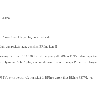
N BRImo
 15 menit setelah pembayaran berhasil.
mudah, dan praktis menggunakan BRImo kan ?!
ekarang dan
raih 100.000 hadiah langsung di BRImo FSTVL dan dapatkan
 Hyundai Creta Alpha, dan kendaraan bermotor Vespa Primavera! Jangan
 FSTVL serta perbanyak transaksi di BRImo untuk ikut BRImo FSTVL
ya !