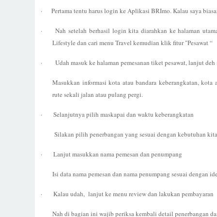
·
Pertama tentu harus login ke Aplikasi BRImo. Kalau saya biasany
·
Nah s
etelah berhasil login kita diarahkan ke halaman utama
Lifestyle dan cari menu Travel kemudian klik fitur "Pesawat “
·
Udah masuk
ke halaman pemesanan tiket pesawat, lanjut deh 
Masukkan informasi kota atau bandara keberangkatan, kota a
rute sekali jalan atau pulang pergi.
·
Selanjutnya p
ilih maskapai dan waktu keberangkatan
Silakan pilih penerbangan yang sesuai dengan kebutuhan kit
·
Lanjut m
asukkan nama pemesan dan penumpang
Isi data nama pemesan dan nama penumpang sesuai dengan iden
·
Kalau udah, lanjut ke menu r
eview dan lakukan pembayaran
Nah di bagian ini wajib periksa kembali detail penerbangan dan