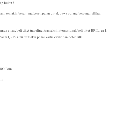
ap bulan !
ram, semakin besar juga kesempatan untuk bawa pulang berbagai pilihan
an emas, beli tiket traveling, transaksi internasional, beli tiket BRI Liga 1,
akai QRIS, atau transaksi pakai kartu kredit dan debit BRI
000 Poin
oin
n
n