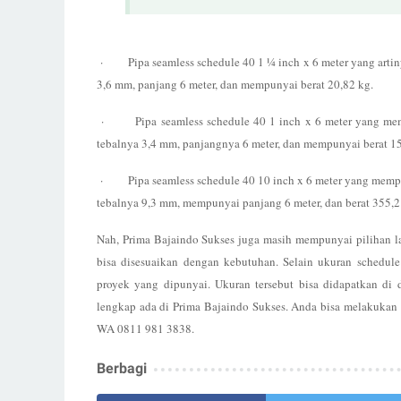
·
Pipa seamless schedule 40 1 ¼ inch x 6 meter yang art
3,6 mm, panjang 6 meter, dan mempunyai berat 20,82 kg.
·
Pipa seamless schedule 40 1 inch x 6 meter yang m
tebalnya 3,4 mm, panjangnya 6 meter, d
a
n
m
empunyai berat 15
·
Pipa seamless schedule 40 10 inch x 6 meter yang mem
tebalnya 9,3 mm, mempunyai panjang 6 meter, dan berat 355,2
Nah, Prima Bajaindo Sukses juga masih mempunyai pilihan l
bisa disesuaikan dengan kebutuhan. Selain ukuran schedule
proyek yang dipunyai. Ukuran tersebut bisa didapatkan di 
lengkap ada di Prima Bajaindo Sukses. Anda bisa melakukan
WA 0811 981 3838.
Berbagi