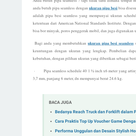
Anda butuh pipa seamless ? tapi tidak tahu dimana tempat m
ukuran pipa besi
anda butuh pipa seamless dengan
bisa dises
adalah pipa besi seamless yang mempunyai ukuran sched
ketentuan dari American National Standards Institute. Dengan
bisa bor minyak, poros penggerak mobil, dan juga digunakan 
ukuran pipa besi seamless
Bagi anda yang membutuhkan
keuntungan dengan ukuran yang lengkap. Pembelian dap
kebutuhan, dengan pilihan ukuran yang diberikan sebagai ber
·
Pipa seamless schedule 40 1 ½ inch x6 meter yang art
3,7 mm, panjang 6 meter, dn mempunyai berat 24.6 kg.
BACA JUGA
Bedanya Reach Truck dan Forklift dalam 
Cara Praktis Top Up Voucher Game Deng
Performa Unggulan dan Desain Stylish 