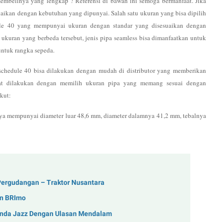
embelinya yang lengkap ? Referensi di bawah ini semoga bermanfaat. Jika
uaikan dengan kebutuhan yang dipunyai. Salah satu ukuran yang bisa dipilih
ule 40 yang mempunyai ukuran dengan standar yang disesuaikan dengan
 ukuran yang berbeda tersebut, jenis pipa seamless bisa dimanfaatkan untuk
untuk rangka sepeda.
schedule 40 bisa dilakukan dengan mudah di distributor yang memberikan
at dilakukan dengan memilih ukuran pipa yang memang sesuai dengan
ikut
:
inya mempunyai diameter luar 48,6 mm, diameter dalamnya 41,2 mm, tebalnya
Pergudangan – Traktor Nusantara
an BRImo
Honda Jazz Dengan Ulasan Mendalam