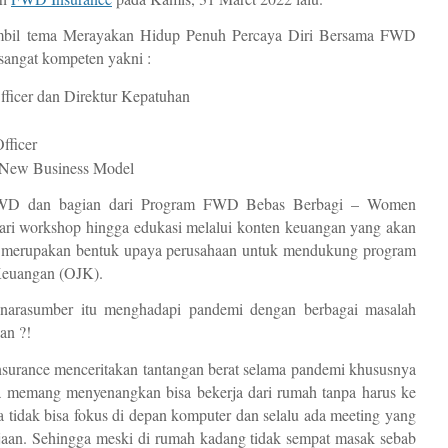
mbil tema Merayakan Hidup Penuh Percaya Diri Bersama FWD 
sangat kompeten yakni : 
ficer dan Direktur Kepatuhan
fficer
 New Business Model
n FWD dan bagian dari Program FWD Bebas Berbagi – Women 
dari workshop hingga edukasi melalui konten keuangan yang akan 
a merupakan bentuk upaya perusahaan untuk mendukung program 
 Keuangan (OJK).
arasumber itu menghadapi pandemi dengan berbagai masalah 
an ?! 
surance menceritakan tantangan berat selama pandemi khususnya 
ya memang menyenangkan bisa bekerja dari rumah tanpa harus ke 
a tidak bisa fokus di depan komputer dan selalu ada meeting yang 
an. Sehingga meski di rumah kadang tidak sempat masak sebab 