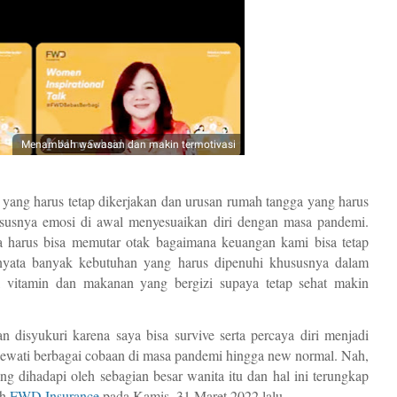
Menambah wawasan dan makin termotivasi
 yang harus tetap dikerjakan dan urusan rumah tangga yang harus 
susnya emosi di awal menyesuaikan diri dengan masa pandemi. 
 harus bisa memutar otak bagaimana keuangan kami bisa tetap 
rnyata banyak kebutuhan yang harus dipenuhi khususnya dalam 
, vitamin dan makanan yang bergizi supaya tetap sehat makin 
n disyukuri karena saya bisa survive serta percaya diri menjadi 
lewati berbagai cobaan di masa pandemi hingga new normal. Nah, 
ng dihadapi oleh sebagian besar wanita itu dan hal ini terungkap 
h 
FWD Insurance
 pada Kamis, 31 Maret 2022 lalu. 