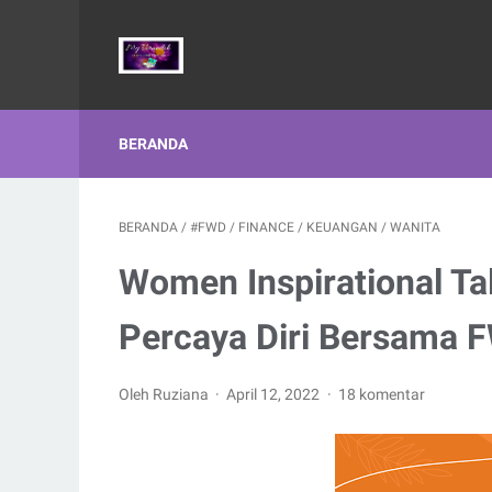
BERANDA
BERANDA
/
#FWD
/
FINANCE
/
KEUANGAN
/
WANITA
Women Inspirational Ta
Percaya Diri Bersama 
Oleh Ruziana
April 12, 2022
18 komentar