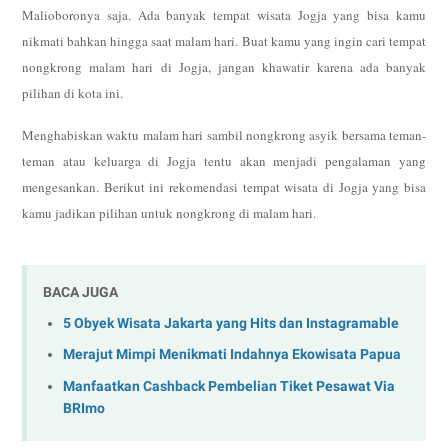
Malioboronya saja. Ada banyak tempat wisata Jogja yang bisa kamu
nikmati bahkan hingga saat malam hari. Buat kamu yang ingin cari tempat
nongkrong malam hari di Jogja, jangan khawatir karena ada banyak
pilihan di kota ini.
Menghabiskan waktu malam hari sambil nongkrong asyik bersama teman-
teman atau keluarga di Jogja tentu akan menjadi pengalaman yang
mengesankan. Berikut ini rekomendasi tempat wisata di Jogja yang bisa
kamu jadikan pilihan untuk nongkrong di malam hari.
BACA JUGA
5 Obyek Wisata Jakarta yang Hits dan Instagramable
Merajut Mimpi Menikmati Indahnya Ekowisata Papua
Manfaatkan Cashback Pembelian Tiket Pesawat Via
BRImo