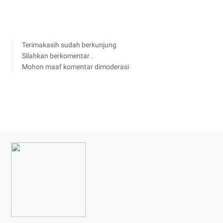
Terimakasih sudah berkunjung
Silahkan berkomentar .
Mohon maaf komentar dimoderasi