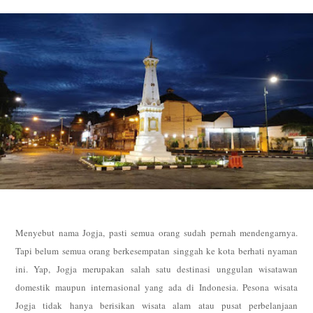
Menyebut nama Jogja, pasti semua orang sudah pernah mendengarnya.
Tapi belum semua orang berkesempatan singgah ke kota berhati nyaman
ini. Yap, Jogja merupakan salah satu destinasi unggulan wisatawan
domestik maupun internasional yang ada di Indonesia. Pesona wisata
Jogja tidak hanya berisikan wisata alam atau pusat perbelanjaan