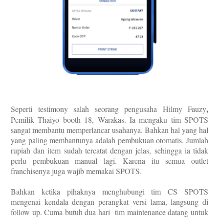
,
Seperti testimony salah seorang pengusaha
Hilmy Fauzy
Pemilik
Thaiyo
booth 18
, Warakas
. Ia mengaku
tim SPOTS
sangat membantu memperlancar
usahanya. Bahkan hal yang h
al
yang paling membantu
nya
adalah pembukuan otomatis. Jumlah
rupiah dan item sudah tercatat dengan jelas,
sehingga ia
tidak
perlu pembukuan manual lagi.
Karena itu s
emua outlet
franchise
nya
juga wajib memakai SPOTS.
Bahkan ketika pihaknya
menghubungi tim CS SPOTS
mengenai kendala dengan perangkat versi lama, langsung di
follow up.
Cuma butuh dua hari
tim maintenance datang
untuk