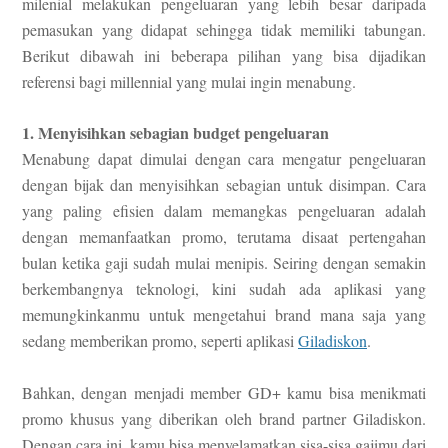
milenial melakukan pengeluaran yang lebih besar daripada
pemasukan yang didapat sehingga tidak memiliki tabungan.
Berikut dibawah ini beberapa pilihan yang bisa dijadikan
referensi bagi millennial yang mulai ingin menabung.
1. Menyisihkan sebagian budget pengeluaran
Menabung dapat dimulai dengan cara mengatur pengeluaran
dengan bijak dan menyisihkan sebagian untuk disimpan. Cara
yang paling efisien dalam memangkas pengeluaran adalah
dengan memanfaatkan promo, terutama disaat pertengahan
bulan ketika gaji sudah mulai menipis. Seiring dengan semakin
berkembangnya teknologi, kini sudah ada aplikasi yang
memungkinkanmu untuk mengetahui brand mana saja yang
sedang memberikan promo, seperti aplikasi
Giladiskon
.
Bahkan, dengan menjadi member GD+ kamu bisa menikmati
promo khusus yang diberikan oleh brand partner Giladiskon.
Dengan cara ini, kamu bisa menyelamatkan sisa-sisa gajimu dari