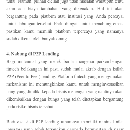
tunai. Namun, pilihan cicilan juga tidak masalah walaupun tentu
akan ada biaya tambahan yang dikenakan. Hal ini akan
bergantung pada platform atau institusi yang Anda percayai
untuk tabungan tersebut. Perlu diingat, untuk menabung emas,
pastikan kamu memilih platform terpercaya yang namanya
sudah dikenal oleh banyak orang.
4. Nabung di P2P Lending
Bagi millennial yang melek berita mengenai perkembangan
fintech belakangan ini pasti sudah mulai akrab dengan istilah
P2P (Peer-to-Peer) lending. Platform fintech yang menggunakan
mekanisme ini memungkinkan kamu untuk menginvestasikan
uang yang dimiliki kepada bisnis menengah yang nantinya akan
dikembalikan dengan bunga yang telah ditetapkan bergantung
pada risiko bisnis tersebut.
Berinvestasi di P2P lending umumnya memiliki minimal nilai
investasi yang lebih terjangkau daripada berinvestasi di pasar