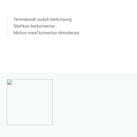
Terimakasih sudah berkunjung
Silahkan berkomentar .
Mohon maaf komentar dimoderasi