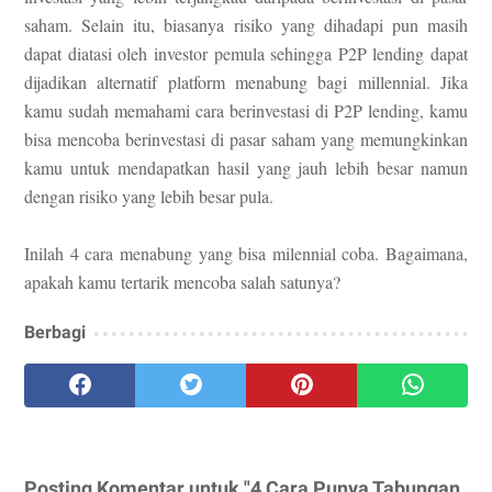
saham. Selain itu, biasanya risiko yang dihadapi pun masih
dapat diatasi oleh investor pemula sehingga P2P lending dapat
dijadikan alternatif platform menabung bagi millennial. Jika
kamu sudah memahami cara berinvestasi di P2P lending, kamu
bisa mencoba berinvestasi di pasar saham yang memungkinkan
kamu untuk mendapatkan hasil yang jauh lebih besar namun
dengan risiko yang lebih besar pula.
Inilah 4 cara menabung yang bisa milennial coba. Bagaimana,
apakah kamu tertarik mencoba salah satunya?
Berbagi
Posting Komentar untuk "4 Cara Punya Tabungan