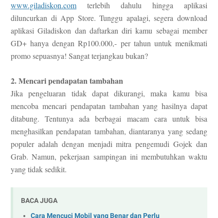
www.giladiskon.com
terlebih dahulu hingga aplikasi
diluncurkan di App Store. Tunggu apalagi, segera download
aplikasi Giladiskon dan daftarkan diri kamu sebagai member
GD+ hanya dengan Rp100.000,- per tahun untuk menikmati
promo sepuasnya! Sangat terjangkau bukan?
2. Mencari pendapatan tambahan
Jika pengeluaran tidak dapat dikurangi, maka kamu bisa
mencoba mencari pendapatan tambahan yang hasilnya dapat
ditabung. Tentunya ada berbagai macam cara untuk bisa
menghasilkan pendapatan tambahan, diantaranya yang sedang
populer adalah dengan menjadi mitra pengemudi Gojek dan
Grab. Namun, pekerjaan sampingan ini membutuhkan waktu
yang tidak sedikit.
BACA JUGA
Cara Mencuci Mobil yang Benar dan Perlu