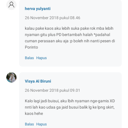
herva yulyanti
26 November 2018 pukul 08.46
kalau pake kaos aku lebih suka pake rok mba lebih
nyaman gitu plus PD bertambah halah *padahal
cuman perasaan aku aja :p boleh nih nanti pesen di
Porinto
Balas
Hapus
Visya Al Biruni
26 November 2018 pukul 09.01
Kalo lagi jadi buisui, aku lbih nyaman nge-gamis XD
nnti lah kao udaa ga jaid busui balik lg ke lpng skirt,
kaos hehe
Balas
Hapus