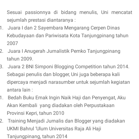
Sesuai passionnya di bidang menulis, Uni mencatat
sejumlah prestasi diantaranya :
1.
Juara I dan 2 Sayembara Mengarang Cerpen Dinas
Kebudayaan dan Pariwisata Kota Tanjungpinang tahun
2007
2.
Juara I Anugerah Jurnalistik Pemko Tanjungpinang
tahun 2009.
3.
Juara 2 BNI Simponi Blogging Competition tahun 2014.
Sebagai penulis dan blogger, Uni juga beberapa kali
dipercaya menjadi narasumber untuk sejumlah kegiatan
antara lain :
1.
Bedah Buku Emak Ingin Naik Haji dan Penyengat, Aku
Akan Kembali yang diadakan oleh Perpustakaan
Provinsi Kepri, tahun 2010
2.
Training Menjadi Jurnalis dan Blogger yang diadakan
UKMI Bahrul ‘Ulum Universitas Raja Ali Haji
Tanjungpinang, tahun 2014