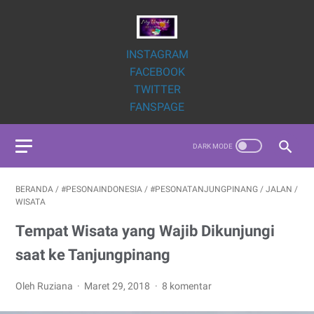
INSTAGRAM
FACEBOOK
TWITTER
FANSPAGE
BERANDA
/
#PESONAINDONESIA
/
#PESONATANJUNGPINANG
/
JALAN
/
WISATA
Tempat Wisata yang Wajib Dikunjungi
saat ke Tanjungpinang
Oleh Ruziana
Maret 29, 2018
8 komentar