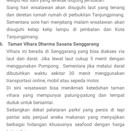
Mesjid Nur Ilahi yang terletak diujung jembatan.
Siang hari wisatawan akan disuguhi laut yang tenang
dan deretan rumah rumah di perbukitan Tanjungpinang.
Sementara sore hari menjelang malam wisatawan akan
disuguhi kelap kelip lampu di jembatan dan Kota
Tanjungpinang.
6.
Taman Vihara Dharma Sasana Senggarang
Vihara ini berada di Senggarang yang bisa diakses via
laut dan darat. Jika lewat laut cukup 5 menit dengan
menggunakan Pompong.. Sementara jika melalui darat
dibutuhkan waktu sekitar 30 menit menggunakan
transportasi online, mobil atau sepeda motor.
Di sini wisatawan bisa menikmati keteduhan taman
vihara yang mempunyai patung-patung dan tempat
duduk untuk bersantai.
Sedangkan dekat pelataran parkir yang persis di tepi
pantai ada penjual aneka makanan yang menyajikan
berbagai hidangan khususnya seafood dengan harga