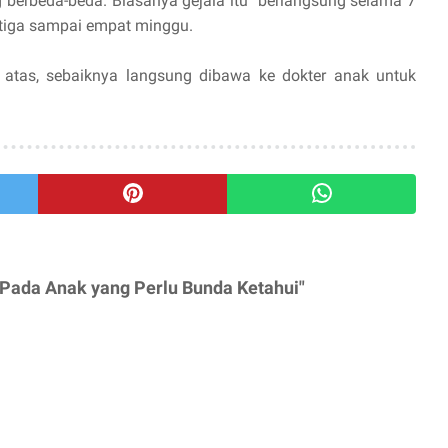
g berbeda-beda. Biasanya gejala itu berlangsung selama 7
 tiga sampai empat minggu.
 atas, sebaiknya langsung dibawa ke dokter anak untuk
 Pada Anak yang Perlu Bunda Ketahui"