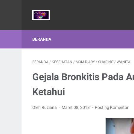
BERANDA
BERANDA
/
KESEHATAN
/
MOM DIARY
/
SHARING
/
WANITA
Gejala Bronkitis Pada 
Ketahui
Oleh Ruziana
Maret 08, 2018
Posting Komentar