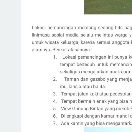
Lokasi pemancingan memang sedang hits bagi 
linimasa sosial media selalu melintas warga 
untuk wisata keluarga, karena semua anggota 
alamnya. Berikut alasannya :
1.
Lokasi pemancingan ini punya k
tempat berteduh untuk memancin
sekaligus mengajarkan anak car
2.
Taman dan gazebo yang menjadi
ibu, lansia atau balita.
3.
Tempat jalan kaki atau pedestrian
4.
Tempat bermain anak yang bisa 
5.
View Gunung Bintan yang memberi
6.
Dilengkapi dengan kamar mandi 
7.
Ada kantin yang bisa mengantar