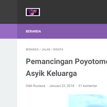
BERANDA
BERANDA
/
JALAN
/
WISATA
Pemancingan Poyotomo 
Asyik Keluarga
Oleh Ruziana
Januari 22, 2018
31 komentar