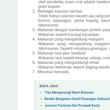
oleh penderita asam urat adalah kandu
gram bayam.
2.
Berbagai sayuran lainnya
Tidak hanya sayuran bayam aja yang perl
buncis, asparagus, jamur kuping, daun
dikonsumsi.
3.
Makanan dengan kandungan protein yang
Makanan seperti kacang kacangan.
4.
Makanan yang mengandung margarin
Makanan yang mengandung margarin
dikonsumsi. Seperti misalnya gorengan, ro
5.
Makanan laut atau Seafood
Makanan laut seperti kerang, udang, cum
6.
Makanan yang mengandungl emak
Makanan berlemak seperti daging merah,
7.
Minuman bersoda
BACA JUGA
Tips Mengurangi Nyeri Bulanan
Resiko Bergonta-Ganti Pasangan Seksual
Jurusan Farmasi dan Prospek Kerja