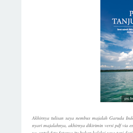
pic f
Akhirnya tulisan saya nembus majalah Garuda Indo
nyari majalahnya, akhirnya dikirimin versi pdf via ema
ya, untuk foto fotonya itu bukan koleksi saya tapi dar