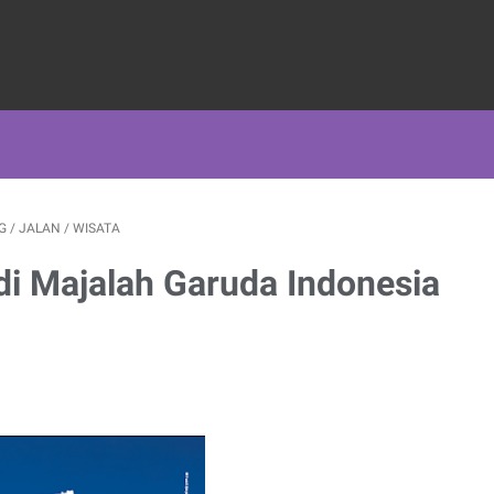
G
/
JALAN
/
WISATA
i Majalah Garuda Indonesia