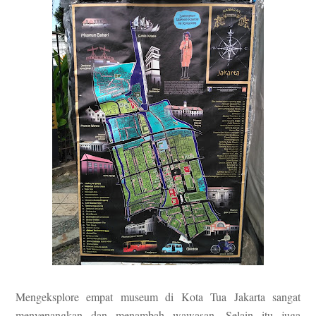
Meng
e
ksplore
empat museum di Kota Tua Jakarta
sangat
meny
enangkan dan mena
mbah wawasan. Selain it
u juga