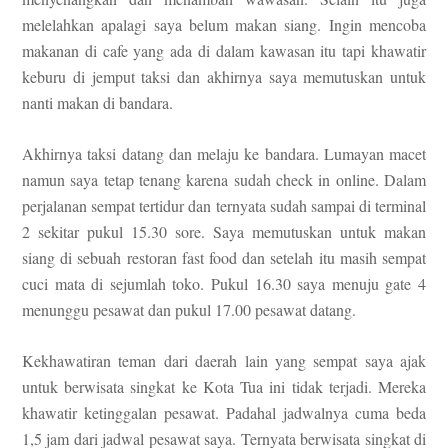
me
lelahkan apalagi sa
ya belum makan siang
.
Ingin mencoba
makanan di cafe yang ada di dalam kawasan itu tapi
khawatir
keburu di jemput taksi dan akhirnya saya memutuskan untuk
nanti makan di bandar
a.
Akhirnya
taksi
datang
dan melaju ke
bandara. Lumayan macet
namun saya tetap tenang k
arena sudah check in online. Dalam
perjalanan sempat tertidur dan
ternyata sudah sam
pai di terminal
2
sekitar pukul 15.30 sore. Saya memutu
skan untuk
makan
siang di sebuah restoran fast foo
d dan set
elah itu masih sempat
cuci mata
di
sejumlah toko.
Puk
ul
16.30 saya menuju
gate 4
menunggu pesawat dan
pukul 17.00
pesawat datang.
Kekhawatiran
teman
da
ri daerah lain y
ang sempat saya ajak
untuk
be
rwisata singkat ke Kota
Tua ini tid
ak terjadi. Mer
eka
khawatir ketinggalan pesawat.
Padahal jadwalnya cuma beda
1,5 jam dari
jadwal pesawat saya. Ternyata
ber
wisata singkat di