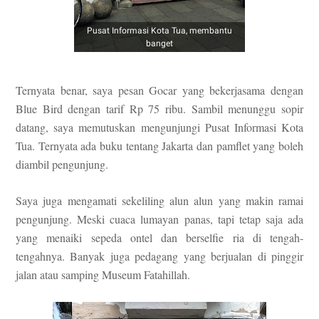
Pusat Informasi Kota Tua, membantu
banget
Ternyata benar, s
aya pesan G
ocar yang bekerjasama dengan
Blue Bird
dengan t
arif Rp 75 ribu. Sambil menun
ggu sopir
datang, saya memutu
skan mengunjungi Pusat Informasi Kota
Tua. Ternyata ada buku tent
ang Jakarta dan
pamflet yang boleh
diambil pengunjung.
Saya juga mengamati sekeliling
alun
alun yang makin ramai
pengunjung. Meski cuaca lumayan panas, tapi tetap saja ada
yang men
aiki sepeda ont
el dan berselfie ria di tengah
-
tengahnya. B
anyak juga pedagang yang berjua
lan di ping
gir
jalan
atau samping
Museum Fat
ahillah.