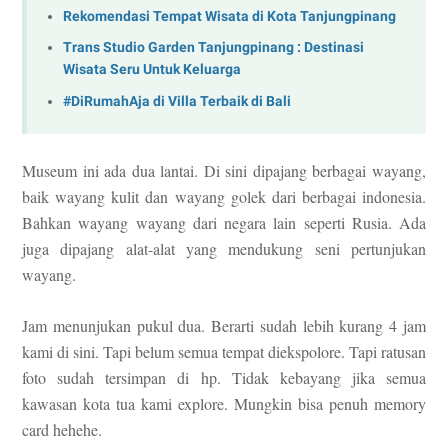
Rekomendasi Tempat Wisata di Kota Tanjungpinang
Trans Studio Garden Tanjungpinang : Destinasi
Wisata Seru Untuk Keluarga
#DiRumahAja di Villa Terbaik di Bali
Museum ini ada dua lantai.
Di sini di
pajang berbagai wayang,
baik
wayang kulit
dan wayang golek dari berbagai indonesia.
Bahkan
wayang wayang dari ne
gara lain sepe
rti
Rusia. Ada
juga dipajang alat-alat yang mendukung seni pertu
njukan
wayang.
Jam menunjukan pu
kul dua. Bera
rti
sudah
lebih kurang 4 jam
kami
di sini. Tapi belum semua tempat diekspolore.
Tapi ratusan
foto
sudah ter
simpan di hp. Ti
dak kebayang jika semua
kawasan kota tua kam
i explore. Mungkin bisa
penuh memory
c
ard hehehe.