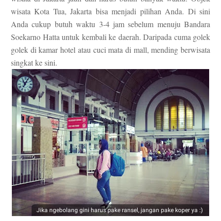
wisata Kota Tua, Jakarta bisa menjadi pilihan Anda. Di sini
Anda cukup butuh waktu 3-4 jam sebelum menuju Bandara
Soekarno Hatta untuk kembali ke daerah.
Daripada cuma golek
golek di kamar
hotel atau cuci mata di mall, mending ber
wisa
ta
singkat ke sini.
Jika ngebolang gini harus pake ransel, jangan pake koper ya :)