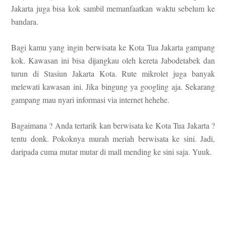
Jakarta juga bisa kok sambil m
emanfaatkan waktu sebelum ke
bandara
.
Bagi kam
u yang ingin berwisata ke
Kota Tua Jakarta
gam
pang
kok.
Kawasan ini bisa dijangkau oleh
kereta
Jabodetabek
dan
turun di S
tasiun Jakarta Kota.
Rute mikrolet juga banyak
mele
wati kawasan ini. Jika bingung ya go
og
l
ing aja. Sekarang
gampang mau nyari informasi
via internet hehehe.
Bagaimana ? Anda t
ertarik kan ber
wisata ke Kota Tua Jaka
rta ?
tentu donk. Pokoknya murah meriah berw
isata ke sini. Jadi,
daripada cuma mutar mutar di mall mending ke sini saja. Yuuk.