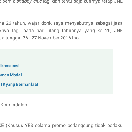
k pernik
shabby chic
lagi dan tentu saja kurirnya tetap JNE
ma 26 tahun, wajar donk saya menyebutnya sebagai jasa
iknya lagi, pada hari ulang tahunnya yang ke 26, JNE
a tanggal 26 - 27 November 2016 lho.
Dikonsumsi
naman Modal
018 yang Bermanfaat
Kirim adalah :
KE (Khusus YES selama promo berlangsung tidak berlaku