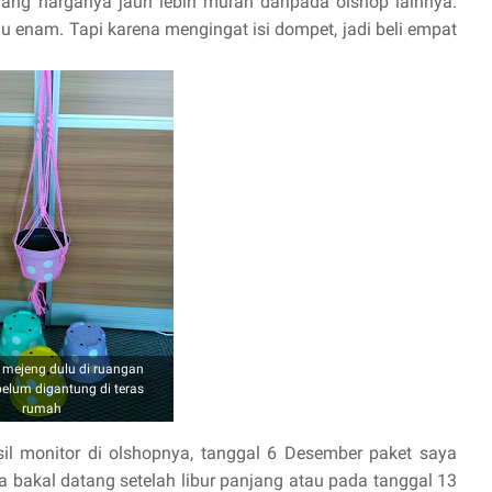
ang harganya jauh lebih murah daripada olshop lainnya.
 enam. Tapi karena mengingat isi dompet, jadi beli empat
 mejeng dulu di ruangan
belum digantung di teras
rumah
il monitor di olshopnya, tanggal 6 Desember paket saya
 bakal datang setelah libur panjang atau pada tanggal 13