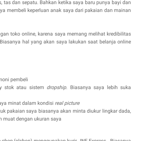
, tas dan sepatu. Bahkan ketika saya baru punya bayi dan
saya membeli keperluan anak saya dari pakaian dan mainan
gan toko online, karena saya memang melihat kredibilitas
iasanya hal yang akan saya lakukan saat belanja online
moni pembeli
y stok atau sistem
dropship
. Biasanya saya lebih suka
aya minat dalam kondisi
real picture
k pakaian saya biasanya akan minta diukur lingkar dada,
h muat dengan ukuran saya
e shop
(olshop) menggunakan kurir JNE Express . Biasanya