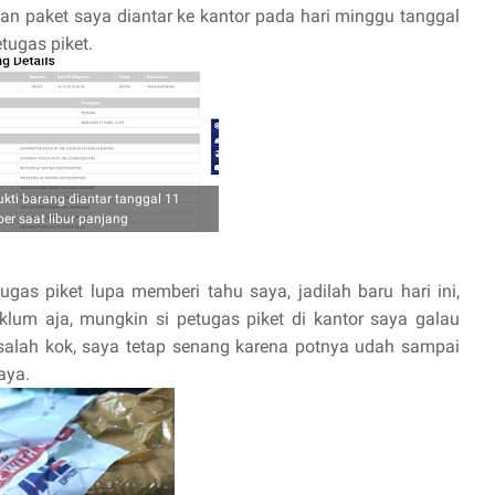
an paket saya diantar ke kantor pada hari minggu tanggal
tugas piket.
kti barang diantar tanggal 11
er saat libur panjang
ugas piket lupa memberi tahu saya, jadilah baru hari ini,
lum aja, mungkin si petugas piket di kantor saya galau
masalah kok, saya tetap senang karena potnya udah sampai
aya.