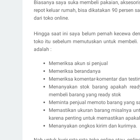
Biasanya saya suka membeli pakaian, aksesoris
repot keluar rumah, bisa dikatakan 90 persen 
dari toko online.
Hingga saat ini saya belum pernah kecewa den
toko itu sebelum memutuskan untuk membeli. B
adalah :
Memeriksa akun si penjual
Memeriksa berandanya
Memeriksa komentar-komentar dan testi
Menanyakan stok barang apakah read
membeli barang yang ready stok
Meminta penjual memoto barang yang s
Memastikan ukuran barang misalnya untu
karena penting untuk memastikan apaka
Menanyakan ongkos kirim dan kurirnya.
Nah untuk kurir rata-rata toko online atau
onlin