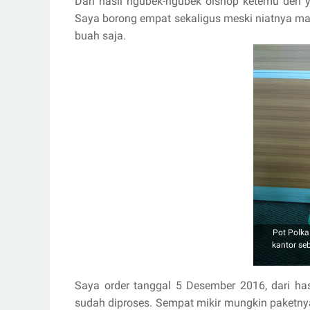
Dari hasil ngubek-ngubek olshop ketemu deh y
Saya borong empat sekaligus meski niatnya mau
buah saja.
Pot Polka
kantor se
Saya order tanggal 5 Desember 2016, dari has
sudah diproses. Sempat mikir mungkin paketnya