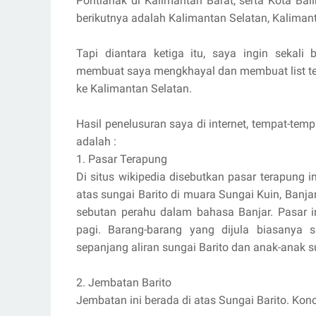
Pontianak di Kalimantan Barat, serta Kota Ba
berikutnya adalah Kalimantan Selatan, Kalima
Tapi diantara ketiga itu, saya ingin sekali
membuat saya mengkhayal dan membuat list te
ke Kalimantan Selatan.
Hasil penelusuran saya di internet, tempat-tem
adalah :
1. Pasar Terapung
Di situs wikipedia disebutkan pasar terapung i
atas sungai Barito di muara Sungai Kuin, Ban
sebutan perahu dalam bahasa Banjar. Pasar in
pagi. Barang-barang yang dijula biasanya
sepanjang aliran sungai Barito dan anak-anak 
2. Jembatan Barito
Jembatan ini berada di atas Sungai Barito. Konon