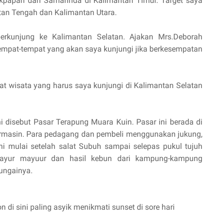
likpapan dan Samarinda di Kalimantan Timur. Target saya
ntan Tengah dan Kalimantan Utara.
 berkunjung ke Kalimantan Selatan. Ajakan Mrs.Deborah
mpat-tempat yang akan saya kunjungi jika berkesempatan
pat wisata yang harus saya kunjungi di Kalimantan Selatan
ni disebut Pasar Terapung Muara Kuin. Pasar ini berada di
jarmasin. Para pedagang dan pembeli menggunakan jukung,
i mulai setelah salat Subuh sampai selepas pukul tujuh
 sayur mayuur dan hasil kebun dari kampung-kampung
sungainya.
 di sini paling asyik menikmati sunset di sore hari