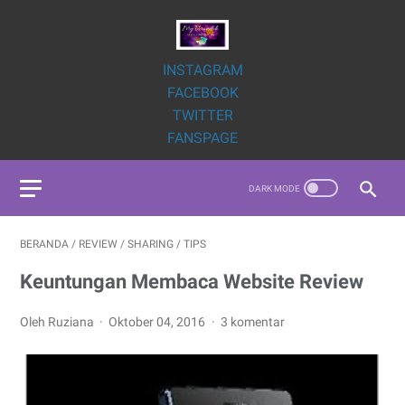
INSTAGRAM
FACEBOOK
TWITTER
FANSPAGE
BERANDA
/
REVIEW
/
SHARING
/
TIPS
Keuntungan Membaca Website Review
Oleh Ruziana
Oktober 04, 2016
3 komentar