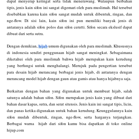
dapat menyerap keringat serta tidak menerawang. Walaupun berbahan
tipis, jenis kain sifon ini sangat digemari oleh para muslimah. Hal tersebut
disebabkan karena kain sifon sangat mudah untuk dibentuk, ringan, dan
nge-flow. Di sisi lain, kain sifon ini pun memiliki banyak jenis di
antaranya adalah sifon polos dan sifon cerutti. Sifon secara ekslusif dapat
dibuat dari serta sutra.
hijab
Dengan demikian,
umum digunakan oleh para muslimah. Khususnya
di indonesia sendiri penggunaan hijab sangat meningkat. Sebagaimana
diketahui oleh para muslimah bahwa hijab merupakan kain kerudung
yang berfungsi untuk menghalangi. Merujuk pada pengertian tersebut
para desain hijab merancang berbagai jenis hijab, di antaranya dengan
merancang model hijab dengan gaun atau gamis atau hanya hijabnya saja.
Berkaitan dengan bahan yang digunakan untuk membuat hijab, salah
satunya adalah bahan sifon. Sifon merupakan jenis kain yang dibuat dari
bahan dasar kapas, sutra, dan serat sitensis. Jenis kain ini sangat tipis, licin,
dan panas ketika digunakan untuk bahan kerudung. Keunggulannya kain
sifon mudah dibentuk, ringan, nge-flow, serta harganya terjangkau.
Berbagai warna hijab dari sifon kamu bisa dapatkan di toko online
hijup.com