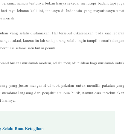
ersama, namun tentunya bukan hanya sekedar menutupi badan, tapi juga
ri raya lebaran kali ini, tentunya di Indonesia yang mayoritasnya umat
tu meriah.
han yang selalu diutamakan. Hal tersebut dikarenakan pada saat lebaran
ngat sakral, karena itu lah setiap orang selalu ingin tampil menarik dengan
berpuasa selama satu bulan penuh.
rand busana muslimah modern, selalu menjadi pilihan bagi muslimah untuk
orang yang justru mengantri di took pakaian untuk memilih pakaian yang
 membuat langsung dari penjahit ataupun butik, namun cara tersebut akan
i-harinya.
 Selalu Buat Ketagihan