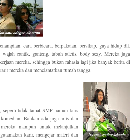
alah satu adegan sinetron
nampilan, cara berbicara, berpakaian, bersikap, gaya hidup dll.
wajah cantik, ganteng, tubuh atletis, body sexy. Mereka juga
rjaan mereka, sehingga bukan rahasia lagi jika banyak berita di
n karir mereka dan menelantarkan rumah tangga.
, seperti tidak tamat SMP namun laris
n komedian. Bahkan ada juga artis dan
i mereka mampun untuk melanjutkan
ngutamakan karir, mengejar materi dan
Ica saat syuting sebuah