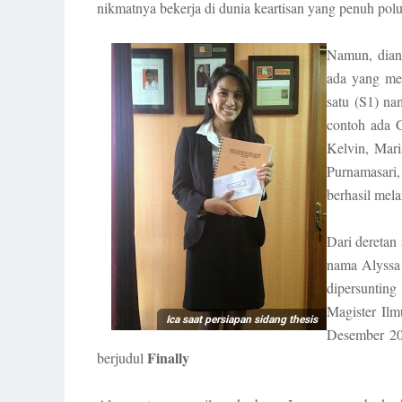
nikmatnya bekerja di dunia keartisan yang penuh polul
Namun, diant
ada yang men
satu (S1) na
contoh ada 
Kelvin, Mari
Purnamasari
berhasil mel
Dari deretan 
nama Alyssa 
dipersuntin
Magister Il
Ica saat persiapan sidang thesis
Desember 201
Finally
berjudul