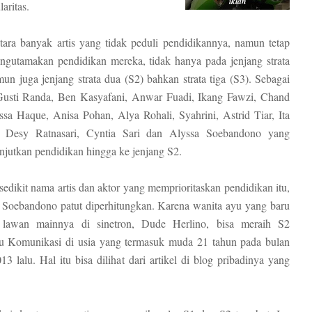
iklan
aritas.
ara banyak artis yang tidak peduli pendidikannya, namun tetap
gutamakan pendidikan mereka, tidak hanya pada jenjang strata
mun juga jenjang strata dua (S2) bahkan strata tiga (S3). Sebagai
Gusti Randa, Ben Kasyafani, Anwar Fuadi, Ikang Fawzi, Chand
ssa Haque, Anisa Pohan, Alya Rohali, Syahrini, Astrid Tiar, Ita
, Desy Ratnasari, Cyntia Sari dan Alyssa Soebandono yang
anjutkan pendidikan hingga ke jenjang S2.
sedikit nama artis dan aktor yang memprioritaskan pendidikan itu,
Soebandono patut diperhitungkan. Karena wanita ayu yang baru
g lawan mainnya di sinetron, Dude Herlino, bisa meraih S2
mu Komunikasi di usia yang termasuk muda 21 tahun pada bulan
3 lalu. Hal itu bisa dilihat dari artikel di blog pribadinya yang