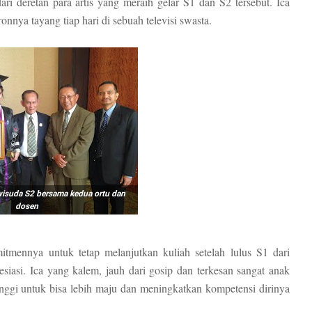
i deretan para artis yang meraih gelar S1 dan S2 tersebut. Ica
ronnya tayang tiap hari di sebuah televisi swasta.
wisuda S2 bersama kedua ortu dan
dosen
mitmennya untuk tetap melanjutkan kuliah setelah lulus S1 dari
iasi. Ica yang kalem, jauh dari gosip dan terkesan sangat anak
inggi untuk bisa lebih maju dan meningkatkan kompetensi dirinya