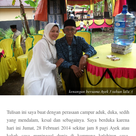
kenangan bersama Ayek 3 tahun lalu :(
Tulisan ini saya buat dengan perasaan campur aduk, duka, sedih
yang mendalam, kesal dan sebagainya. Saya berduka karena
hari ini Jumat, 28 Februari 2014 sekitar jam 8 pagi Ayek atau
kakek saya meninggal dunia di kampung kelahiran saya,