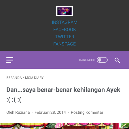
INSTAGRAM
FACEBOOK
TWITTER
FANSPAGE
BERANDA
/
MOM DIARY
Dan...saya benar-benar kehilangan Ayek
:( :( :(
Oleh Ruziana
Februari 28, 2014
Posting Komentar