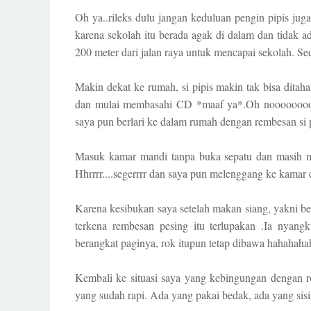
Oh ya..rileks dulu jangan keduluan pengin pipis ju
karena sekolah itu berada agak di dalam dan tidak a
200 meter dari jalan raya untuk mencapai sekolah. S
Makin dekat ke rumah, si pipis makin tak bisa ditah
dan mulai membasahi CD *maaf ya*.Oh nooooooooo...
saya pun berlari ke dalam rumah dengan rembesan si p
Masuk kamar mandi tanpa buka sepatu dan masih me
Hhrrrr....segerrrr dan saya pun melenggang ke kamar
Karena kesibukan saya setelah makan siang, yakni ber
terkena rembesan pesing itu terlupakan .Ia nyangk
berangkat paginya, rok itupun tetap dibawa hahahahaha
Kembali ke situasi saya yang kebingungan dengan ro
yang sudah rapi. Ada yang pakai bedak, ada yang sisi