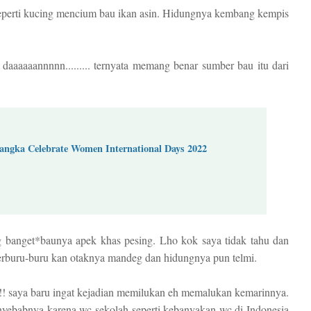
seperti kucing mencium bau ikan asin. Hidungnya kembang kempis
daaaaaannnnn......... ternyata memang benar sumber bau itu dari
ngka Celebrate Women International Days 2022
 banget*baunya apek khas pesing. Lho kok saya tidak tahu dan
 terburu-buru kan otaknya mandeg dan hidungnya pun telmi.
!!! saya baru ingat kejadian memilukan eh memalukan kemarinnya.
enyebabnya karena wc sekolah seperti kebanyakan wc di Indonesia