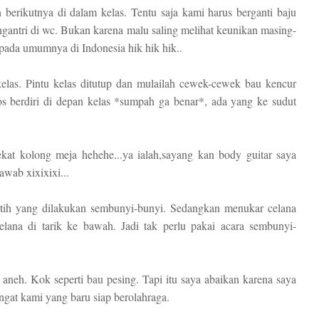
n berikutnya di dalam kelas. Tentu saja kami harus berganti baju
gantri di wc. Bukan karena malu saling melihat keunikan masing-
pada umumnya di Indonesia hik hik hik..
elas. Pintu kelas ditutup dan mulailah cewek-cewek bau kencur
 berdiri di depan kelas *sumpah ga benar*, ada yang ke sudut
at kolong meja hehehe...ya ialah,sayang kan body guitar saya
wab xixixixi...
tih yang dilakukan sembunyi-bunyi. Sedangkan menukar celana
ana di tarik ke bawah. Jadi tak perlu pakai acara sembunyi-
neh. Kok seperti bau pesing. Tapi itu saya abaikan karena saya
ngat kami yang baru siap berolahraga.