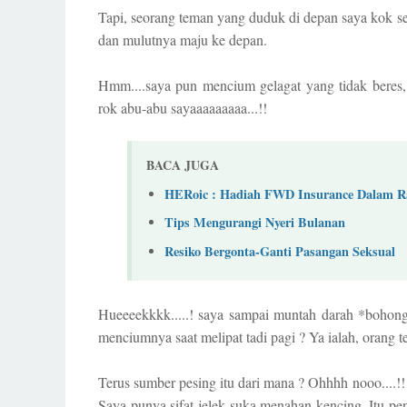
Tapi, seorang teman yang duduk di depan saya kok 
dan mulutnya maju ke depan.
Hmm....saya pun mencium gelagat yang tidak beres, 
rok abu-abu sayaaaaaaaaa...!!
BACA JUGA
HERoic : Hadiah FWD Insurance Dalam Ra
Tips Mengurangi Nyeri Bulanan
Resiko Bergonta-Ganti Pasangan Seksual
Hueeeekkkk.....! saya sampai muntah darah *bohong
menciumnya saat melipat tadi pagi ? Ya ialah, orang
Terus sumber pesing itu dari mana ? Ohhhh nooo....!
Saya punya sifat jelek suka menahan kencing. Itu p