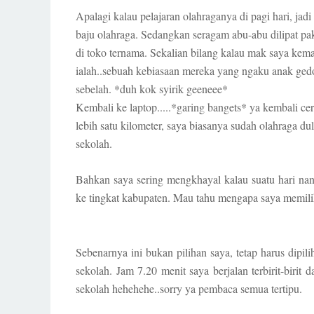
Apalagi kalau pelajaran olahraganya di pagi hari, j
baju olahraga. Sedangkan seragam abu-abu dilipat pa
di toko ternama. Sekalian bilang kalau mak saya kema
ialah..sebuah kebiasaan mereka yang ngaku anak gedon
sebelah. *duh kok syirik geeneee*
Kembali ke laptop.....*garing bangets* ya kembali cer
lebih satu kilometer, saya biasanya sudah olahraga dul
sekolah.
Bahkan saya sering mengkhayal kalau suatu hari nan
ke tingkat kabupaten. Mau tahu mengapa saya memilih
Sebenarnya ini bukan pilihan saya, tetap harus dipili
sekolah. Jam 7.20 menit saya berjalan terbirit-birit 
sekolah hehehehe..sorry ya pembaca semua tertipu.