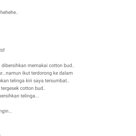
 hehehe..
tif
g dibersihkan memakai cotton bud..
ar...namun ikut terdorong ke dalam
n telinga kiri saya tersumbat..
tergesek cotton bud..
sihkan telinga...
gin...
.