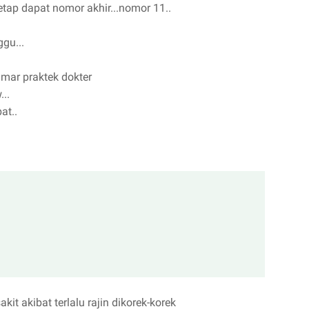
etap dapat nomor akhir...nomor 11..
gu...
amar praktek dokter
..
at..
it akibat terlalu rajin dikorek-korek