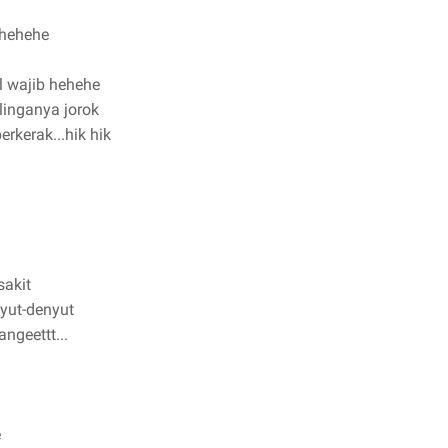
 hehehe
l wajib hehehe
linganya jorok
erkerak...hik hik
sakit
nyut-denyut
ngeettt...
e