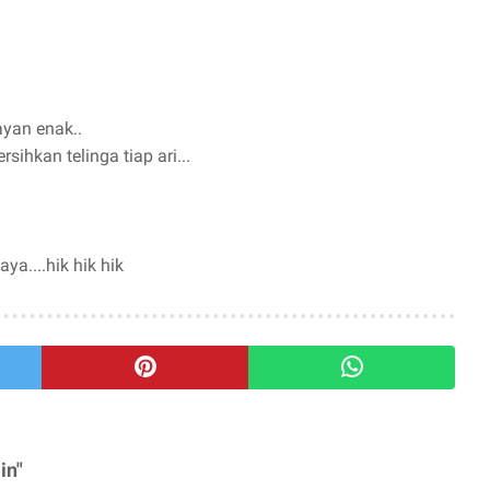
ayan enak..
sihkan telinga tiap ari...
a....hik hik hik
in"