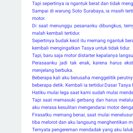
Tapi sepertinya ia ngantuk berat dan tidak men
Sampai di warung Soto Surabaya, ia masih ter
motor.
Di saat menunggu pesananku dibungkus, tern
malah kembali tertidur.
Sepertinya budak kecil itu memang ngantuk be
kembali mengingatkan Tasya untuk tidak tidur.
Tapi, baru saja motor distarter kepalanya langs
Perasaanku jadi tak enak, karena harus eks
menjelang berbuka.
Beberapa kali aku berusaha menggelitik perutn
beberapa detik. Kembali ia tertidur.Dasar Tasya 
Hatiku mulai lega saat kami sudah mulai mend
Tapi saat memasuki gerbang dan harus melalui
aku merasa kesulitan mengendarai motor deng
Firasatku memang benar, saat mulai menelusuri
tiba melorot dan aku langsung menghentikan mo
Ternyata pengereman mendadak yang aku laluk