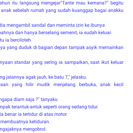
 tahun itu langsung mengejar"Tante mau kemana?" begitu
n anak sebelah rumah yang sudah kuanggap bagai anakku
ia mengambil sandal dan meminta izin ke ibunya
umahnya dan hanya berselang semenit, ia sudah keluar.
tu ia berciloteh
sya yang duduk di bagian depan tampak asyik memainkan
nyaan standar yang sering ia sampaikan, saat ikut keluar
g jalannya agak jauh, ke batu 7," jelasku.
an yang hilir mudik menjelang berbuka, anak kecil
engapa diam saja ?" tanyaku
k terantuk-antuk seperti orang sedang tidur.
benar ia tertidur di atas motor
, membuatnya ketiduran.
ngajaknya mengobrol.