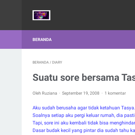
BERANDA
BERANDA
/
DIARY
Suatu sore bersama Ta
Oleh Ruziana
September 19, 2008
1 komentar
Aku sudah berusaha agar tidak ketahuan Tasya
Soalnya setiap aku pergi keluar rumah, dia pasti
Tapi, sore ini aku kembali tidak bisa menghindar
Dasar budak kecil yang pintar dia sudah tahu k