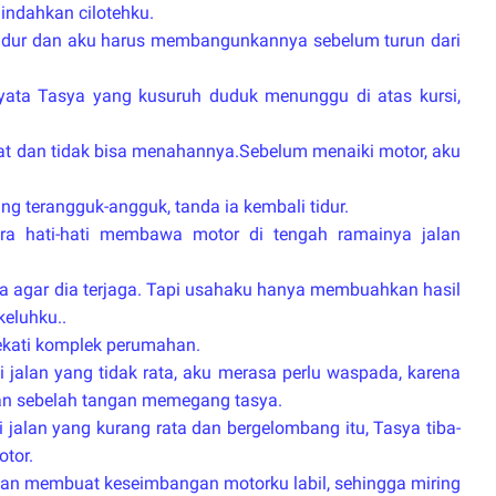
gindahkan cilotehku.
tidur dan aku harus membangunkannya sebelum turun dari
yata Tasya yang kusuruh duduk menunggu di atas kursi,
rat dan tidak bisa menahannya.Sebelum menaiki motor, aku
ung terangguk-angguk, tanda ia kembali tidur.
tra hati-hati membawa motor di tengah ramainya jalan
ya agar dia terjaga. Tapi usahaku hanya membuahkan hasil
keluhku..
ekati komplek perumahan.
 jalan yang tidak rata, aku merasa perlu waspada, karena
an sebelah tangan memegang tasya.
 jalan yang kurang rata dan bergelombang itu, Tasya tiba-
tor.
an membuat keseimbangan motorku labil, sehingga miring