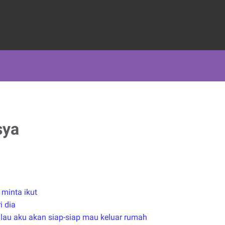
sya
.
 minta ikut
i dia
alau aku akan siap-siap mau keluar rumah