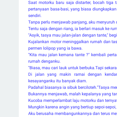
Saat motorku baru saja distarter, bocah tiga
pertanyaan basa-basi, yang biasa diungkapka
sendiri.
Tanpa perlu menjawab panjang, aku menyuruh d
Tentu saja dengan riang, ia berlari masuk ke r
"Asyik, tasya mau jalan-jalan dengan tante," begi
Kujalankan motor meninggalkan rumah dan ta
permen lolipop yang ia bawa.
"Kita mau jalan kemana tante ?" kembali perta
rumah denganku.
"Biasa, mau cari lauk untuk berbuka.Tapi sekaran
Di jalan yang makin ramai dengan kendara
kesayanganku itu banyak diam.
Padahal biasanya ia sibuk berciloteh."Tasya m
Bukannya menjawab, malah kepalanya yang tampa
Kucoba memperlambat laju motorku dan ternyata 
Mungkin karena angin yang bertiup sepoi-sepoi
Aku berusaha membangunkannya dan terus me