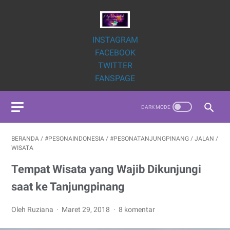
INSTAGRAM
FACEBOOK
TWITTER
FANSPAGE
BERANDA
/
#PESONAINDONESIA
/
#PESONATANJUNGPINANG
/
JALAN
/
WISATA
Tempat Wisata yang Wajib Dikunjungi
saat ke Tanjungpinang
Oleh Ruziana
Maret 29, 2018
8 komentar