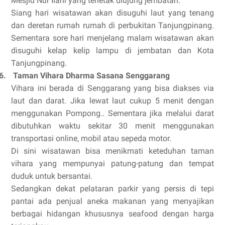
Mesjid Nur Ilahi yang terletak diujung jembatan.
Siang hari wisatawan akan disuguhi laut yang tenang
dan deretan rumah rumah di perbukitan Tanjungpinang.
Sementara sore hari menjelang malam wisatawan akan
disuguhi kelap kelip lampu di jembatan dan Kota
Tanjungpinang.
6.
Taman Vihara Dharma Sasana Senggarang
Vihara ini berada di Senggarang yang bisa diakses via
laut dan darat. Jika lewat laut cukup 5 menit dengan
menggunakan Pompong.. Sementara jika melalui darat
dibutuhkan waktu sekitar 30 menit menggunakan
transportasi online, mobil atau sepeda motor.
Di sini wisatawan bisa menikmati keteduhan taman
vihara yang mempunyai patung-patung dan tempat
duduk untuk bersantai.
Sedangkan dekat pelataran parkir yang persis di tepi
pantai ada penjual aneka makanan yang menyajikan
berbagai hidangan khususnya seafood dengan harga