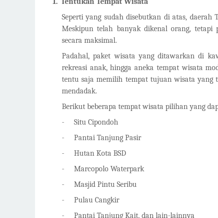
1.
Tentukan Tempat Wisata
Seperti yang sudah disebutkan di atas, daer
Meskipun telah banyak dikenal orang, tetapi
secara maksimal.
Padahal, paket wisata yang ditawarkan di kaw
rekreasi anak, hingga aneka tempat wisata mo
tentu saja memilih tempat tujuan wisata yang 
mendadak.
Berikut beberapa tempat wisata pilihan yang dap
-
Situ Cipondoh
-
Pantai Tanjung Pasir
-
Hutan Kota BSD
-
Marcopolo Waterpark
-
Masjid Pintu Seribu
-
Pulau Cangkir
-
Pantai Tanjung Kait, dan lain-lainnya