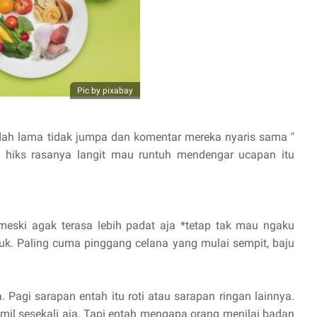
Pic by pixabay
dah lama tidak jumpa dan komentar mereka nyaris sama "
" hiks rasanya langit mau runtuh mendengar ucapan itu
meski agak terasa lebih padat aja *tetap tak mau ngaku
muk. Paling cuma pinggang celana yang mulai sempit, baju
Pagi sarapan entah itu roti atau sarapan ringan lainnya.
mil sesekali aja. Tapi entah mengapa orang menilai badan