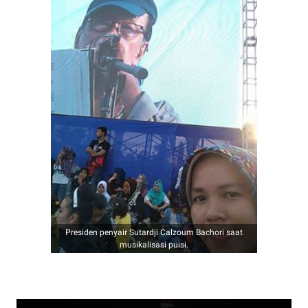
Presiden penyair Sutardji Calzoum Bachori saat
musikalisasi puisi.