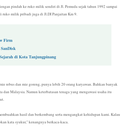
an pindah ke ruko milik sendiri di Jl. Pemuda sejak tahun 1992 sampai
ruko milik pribadi juga di Jl.DI Panjaitan Km 9.
aw Firm
 SanDisk
Sejarah di Kota Tanjungpinang
, mie rebus dan mie goreng, punya lebih 20 orang karyawan. Bahkan banyak
arta dan Malaysia. Namun keterbatasan tenaga yang mengawasi usaha itu
ut.
h membuahkan hasil dan berkembang serta mengangkat kehidupan kami. Kalau
kan kata syukur," kenangnya berkaca-kaca.