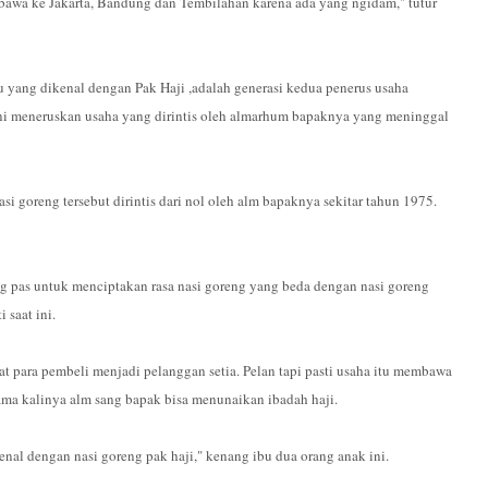
bawa ke Jakarta, Bandung dan Tembilahan karena ada yang ngidam," tutur
 yang dikenal dengan Pak Haji ,adalah generasi kedua penerus usaha
kini meneruskan usaha yang dirintis oleh almarhum bapaknya yang meninggal
si goreng tersebut dirintis dari nol oleh alm bapaknya sekitar tahun 1975.
pas untuk menciptakan rasa nasi goreng yang beda dengan nasi goreng
saat ini.
 para pembeli menjadi pelanggan setia. Pelan tapi pasti usaha itu membawa
ma kalinya alm sang bapak bisa menunaikan ibadah haji.
enal dengan nasi goreng pak haji," kenang ibu dua orang anak ini.