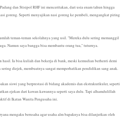
adang dan Stisipol RHF ini menceritakan, dari usia enam tahun hingga
si goreng. Seperti menyajikan nasi goreng ke pembeli, mengangkat piring
sejumlah teman-teman sekolahnya yang usil. "Mereka dulu sering memanggil
 juga. Namun saya bangga bisa membantu orang tua," tuturnya.
hasil. Ia bisa kuliah dan bekerja di bank, meski kemudian berhenti demi
a sering diejek, membuatnya sangat memperhatikan pendidikan sang anak.
kan siswi yang berprestasi di bidang akademis dan ekstrakurikuler, seperti
tkan ejekan dari kawan-kawannya seperti saya dulu. Tapi alhamdulillah
ktif di Ikatan Wanita Pengusaha ini.
uryana mengaku berusaha agar usaha alm bapaknya bisa dilanjutkan oleh