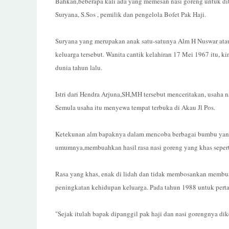
Bahkan,beberapa kali ada yang memesan nasi goreng untuk di
Suryana, S.Sos , pemilik dan pengelola Bofet Pak Haji.
Suryana yang merupakan anak satu-satunya Alm H Nuswar atau
keluarga tersebut. Wanita cantik kelahiran 17 Mei 1967 itu, 
dunia tahun lalu.
Istri dari Hendra Arjuna,SH,MH tersebut menceritakan, usaha na
Semula usaha itu menyewa tempat terbuka di Akau Jl Pos.
Ketekunan alm bapaknya dalam mencoba berbagai bumbu yang 
umumnya,membuahkan hasil rasa nasi goreng yang khas seperti 
Rasa yang khas, enak di lidah dan tidak membosankan membuat
peningkatan kehidupan keluarga. Pada tahun 1988 untuk perta
"Sejak itulah bapak dipanggil pak haji dan nasi gorengnya dik