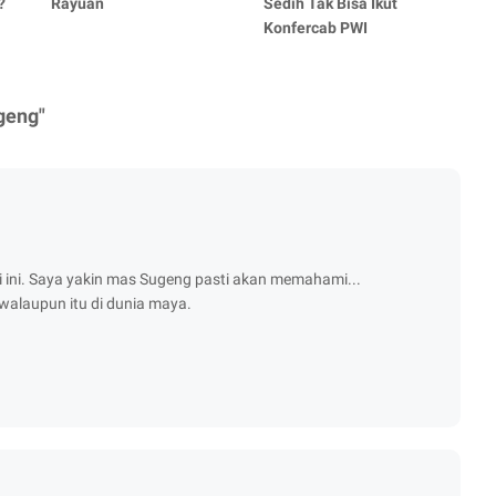
?
Rayuan
Sedih Tak Bisa Ikut
Konfercab PWI
geng"
i ini. Saya yakin mas Sugeng pasti akan memahami...
i walaupun itu di dunia maya.