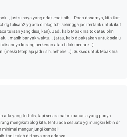
nk.., justru saya yang ndak enak nih... Pada dasarnya, kita ikut
t dg tulisan2 yg ada di blog tsb, sehingga jadi tertarik untuk ikut
a tulisan yang disajikan). Jadi, kalo Mbak Ina tdk atau blm
k... masih banyak waktu... (atau, kalo dipaksakan untuk selalu
 tulisannya kurang berkenan atau tidak menarik..).
 (meski tetep aja jadi risih, hehehe...). Sukses untuk Mbak Ina
 ada yang tertulis, tapi secara naluri manusia yang punya
orang mengikuti blog kita, tentu ada sesuatu yg mungkin lebih dr
n minimal mengunjungi kembali.
, tapi itulah diri saya apa adanya.