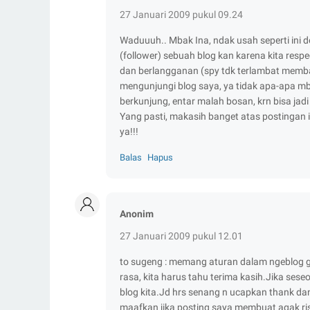
27 Januari 2009 pukul 09.24
Waduuuh.. Mbak Ina, ndak usah seperti ini do
(follower) sebuah blog kan karena kita respec
dan berlangganan (spy tdk terlambat membac
mengunjungi blog saya, ya tidak apa-apa mba
berkunjung, entar malah bosan, krn bisa jadi
Yang pasti, makasih banget atas postingan ini
ya!!!
Balas
Hapus
Anonim
27 Januari 2009 pukul 12.01
to sugeng : memang aturan dalam ngeblog ga
rasa, kita harus tahu terima kasih.Jika sese
blog kita.Jd hrs senang n ucapkan thank da
maafkan jika posting saya membuat agak risih