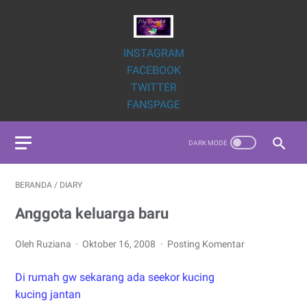
INSTAGRAM
FACEBOOK
TWITTER
FANSPAGE
BERANDA
/
DIARY
Anggota keluarga baru
Oleh Ruziana
Oktober 16, 2008
Posting Komentar
Di rumah gw sekarang ada seekor kucing
kucing jantan