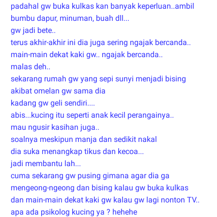
padahal gw buka kulkas kan banyak keperluan..ambil
bumbu dapur, minuman, buah dll...
gw jadi bete..
terus akhir-akhir ini dia juga sering ngajak bercanda..
main-main dekat kaki gw.. ngajak bercanda..
malas deh..
sekarang rumah gw yang sepi sunyi menjadi bising
akibat omelan gw sama dia
kadang gw geli sendiri....
abis...kucing itu seperti anak kecil perangainya..
mau ngusir kasihan juga..
soalnya meskipun manja dan sedikit nakal
dia suka menangkap tikus dan kecoa...
jadi membantu lah...
cuma sekarang gw pusing gimana agar dia ga
mengeong-ngeong dan bising kalau gw buka kulkas
dan main-main dekat kaki gw kalau gw lagi nonton TV..
apa ada psikolog kucing ya ? hehehe